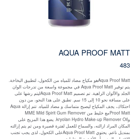
AQUA PROOF MATT
483
Aqua Proof Mattهو مكياج مضاد للمياه من الكحول، لتطبيق البخاخة.
يتم توفير Aqua Proof Matt في مجموعة واسعة من تدرجات الوان
الجلد والألوان الزاهية. تم تصميم Aqua Proof Mattليتم رشها على
على مسافة نحو 10 إلى 15 سم. تطبق على هذا النحو، من دون
احتكاك، يجف المكياج ليصبح متماسك و مضاد للمياه. تتم إزالة Aqua
Proof Mattمع خليط من MME Mild Spirit Gum Remover
وkryolan Hydro Make-up Remover Oil. يضع هذا المزيج على
المكان المراد ازالته، والسماح للعمل لفترة قصيرة ومن ثم يتم إزالته
بمنديل ناعم. يحتوي Aqua Proof Mattعلى الكحول، لذى يجب تجنب
الاقتراب العينين أو الأغشية المخاطية.