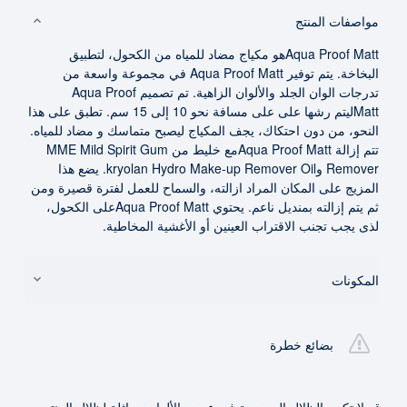
مواصفات المنتج
Aqua Proof Mattهو مكياج مضاد للمياه من الكحول، لتطبيق
البخاخة. يتم توفير Aqua Proof Matt في مجموعة واسعة من
تدرجات الوان الجلد والألوان الزاهية. تم تصميم Aqua Proof
Mattليتم رشها على على مسافة نحو 10 إلى 15 سم. تطبق على هذا
النحو، من دون احتكاك، يجف المكياج ليصبح متماسك و مضاد للمياه.
تتم إزالة Aqua Proof Mattمع خليط من MME Mild Spirit Gum
Remover وkryolan Hydro Make-up Remover Oil. يضع هذا
المزيج على المكان المراد ازالته، والسماح للعمل لفترة قصيرة ومن
ثم يتم إزالته بمنديل ناعم. يحتوي Aqua Proof Mattعلى الكحول،
لذى يجب تجنب الاقتراب العينين أو الأغشية المخاطية.
المكونات
بضائع خطرة