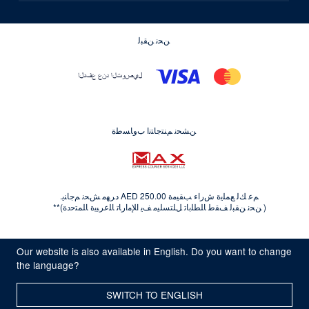
ﻦﺤﻧ ﻦﻘﺒﻟ
ﻦﺸﺤﻧ ﻢﻨﺘﺟﺎﺘﻧﺍ ﺏﻭﺎﺴﻃﺓ
ﻢﻋ ﻚﻟ ﻊﻤﻠﻳﺓ ﺵﺭﺍﺀ ﺐﻘﻴﻣﺓ AED 250.00 ﺩﺮﻬﻣ ﺶﺤﻧ ﻢﺟﺎﻨﻳ.
( ﻦﺤﻧ ﻦﻘﺒﻟ ﻒﻘﻃ ﺎﻠﻄﻠﺑﺎﺗ ﻞﻠﺘﺴﻠﻴﻣ ﻒﻳ ﺍﻺﻣﺍﺭﺎﺗ ﺎﻠﻋﺮﺒﻳﺓ ﺎﻠﻤﺘﺣﺩﺓ)**
© Kryolan 2026
Our website is also available in English. Do you want to change
خدمة التوصيل
الشروط والأحكام
سياسة الخصوصية
the language?
قواعد إستخدام الكود
Whistleblowing
أشعار قانونية
SWITCH TO ENGLISH