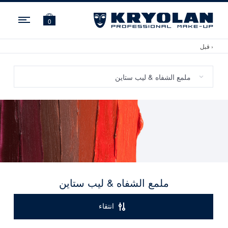
ation
0
‹ قبل
ملمع الشفاه & ليب ستاين
انتقاء