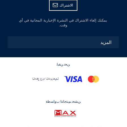
الاشتراك
يمكنك إلغاء الاشتراك في النشرة الإخبارية المجانية في أي
وقت.
المزيد
ﻦﺤﻧ ﻦﻘﺒﻟ
ﻦﺸﺤﻧ ﻢﻨﺘﺟﺎﺘﻧﺍ ﺏﻭﺎﺴﻃﺓ