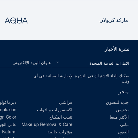
ماركة كريولان
نشرة الأخبار
الرجاء اختيار بلدك
عنوان البريد الإلكتروني
يمكنك إلغاء الاشتراك في النشرة الإخبارية المجانية في أي
وقت.
متجر
جديد للتسوق
فراشي
ديرماكولو
تخفيض
اكسسورات و ادوات
omplexion
الأكثر مبيعا
تثبيت المكياج
gn Color
نباتي
Make-up Removal & Care
عالي الجو
العيون
مؤثرات خاصة
Natural