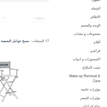
الشفاه
تغطية
الاظافر
الوجه والجسم
مجموعات و معدات
17 المنتجات
-
مسح عوامل التصفية
أقلام
فراشي
اكسسورات و ادوات
تثبيت المكياج
Make-up Removal &
Care
مؤثرات خاصة
مؤثرات للشعر
بخاخ المكياج