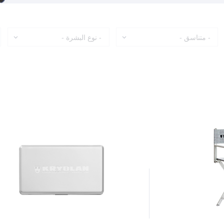
متناسق
نوع البشرة
ت