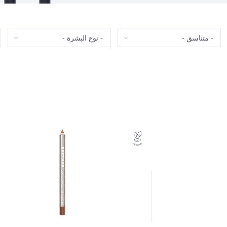
متناسق
نوع البشرة
ت