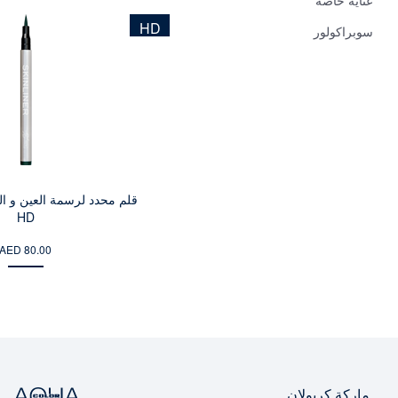
HD
سوبراكولور
قلم محدد لرسمة العين و ال
HD
AED 80.00
ماركة كريولان