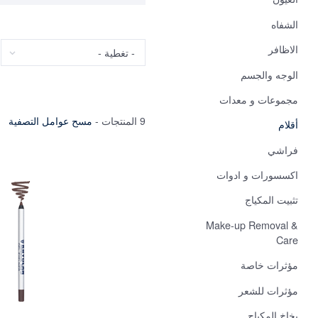
الشفاه
تغطية
الاظافر
الوجه والجسم
مجموعات و معدات
9 المنتجات
-
مسح عوامل التصفية
أقلام
فراشي
اكسسورات و ادوات
تثبيت المكياج
Make-up Removal &
Care
مؤثرات خاصة
مؤثرات للشعر
بخاخ المكياج