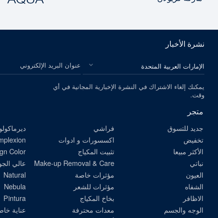
نشرة الأخبار
الرجاء اختيار بلدك
عنوان البريد الإلكتروني
يمكنك إلغاء الاشتراك في النشرة الإخبارية المجانية في أي
وقت.
متجر
جديد للتسوق
فراشي
ديرماكولو
تخفيض
اكسسورات و ادوات
omplexion
الأكثر مبيعا
تثبيت المكياج
gn Color
نباتي
Make-up Removal & Care
عالي الجو
العيون
مؤثرات خاصة
Natural
الشفاه
مؤثرات للشعر
Nebula
الاظافر
بخاخ المكياج
Pintura
الوجه والجسم
معدات محترفة
عناية خاص