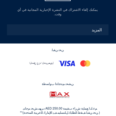
يمكنك إلغاء الاشتراك في النشرة الإخبارية المجانية في أي
وقت.
المزيد
ﻦﺤﻧ ﻦﻘﺒﻟ
ﻦﺸﺤﻧ ﻢﻨﺘﺟﺎﺘﻧﺍ ﺏﻭﺎﺴﻃﺓ
ﻢﻋ ﻚﻟ ﻊﻤﻠﻳﺓ ﺵﺭﺍﺀ ﺐﻘﻴﻣﺓ AED 250.00 ﺩﺮﻬﻣ ﺶﺤﻧ ﻢﺟﺎﻨﻳ.
( ﻦﺤﻧ ﻦﻘﺒﻟ ﻒﻘﻃ ﺎﻠﻄﻠﺑﺎﺗ ﻞﻠﺘﺴﻠﻴﻣ ﻒﻳ ﺍﻺﻣﺍﺭﺎﺗ ﺎﻠﻋﺮﺒﻳﺓ ﺎﻠﻤﺘﺣﺩﺓ)**