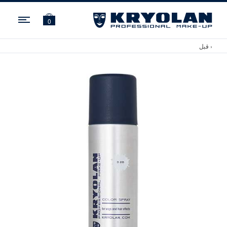
ation
0
‹ قبل