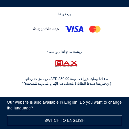
ﻦﺤﻧ ﻦﻘﺒﻟ
ﻦﺸﺤﻧ ﻢﻨﺘﺟﺎﺘﻧﺍ ﺏﻭﺎﺴﻃﺓ
ﻢﻋ ﻚﻟ ﻊﻤﻠﻳﺓ ﺵﺭﺍﺀ ﺐﻘﻴﻣﺓ AED 250.00 ﺩﺮﻬﻣ ﺶﺤﻧ ﻢﺟﺎﻨﻳ.
( ﻦﺤﻧ ﻦﻘﺒﻟ ﻒﻘﻃ ﺎﻠﻄﻠﺑﺎﺗ ﻞﻠﺘﺴﻠﻴﻣ ﻒﻳ ﺍﻺﻣﺍﺭﺎﺗ ﺎﻠﻋﺮﺒﻳﺓ ﺎﻠﻤﺘﺣﺩﺓ)**
© Kryolan 2026
Our website is also available in English. Do you want to change
خدمة التوصيل
الشروط والأحكام
سياسة الخصوصية
the language?
قواعد إستخدام الكود
Whistleblowing
أشعار قانونية
SWITCH TO ENGLISH