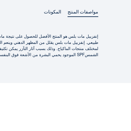
مواصفات المنتج
المكونات
إنفزبيل مات بلس هو المنتج الأفضل للحصول على نتيجة ما
مواصفات المنتج
طبيعي. إنفزبيل مات بلس يقلل من المظهر الدهني وينعم ال
لمختلف منتجات الماكياج. وذلك بسبب آثار التآزر يمكن تكثيف
الشمسSPF الموجود يحمي البشرة من الأشعة فوق البنفسجية-B الضارة.
المكونات