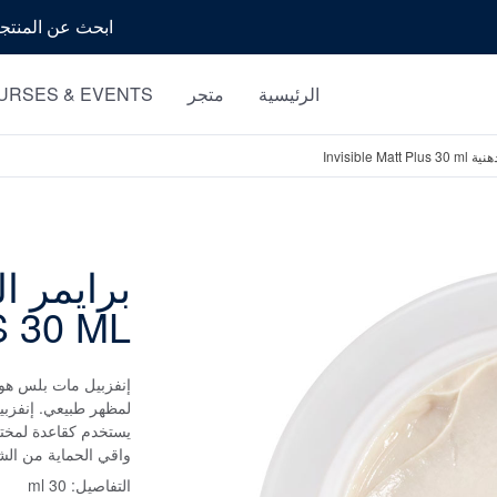
بحث
الرئيسية
متجر
URSES & EVENTS
Invisible M
 30 ML
إنفزبيل مات بلس هو 
لمظهر طبيعي. إنفزبي
يستخدم كقاعدة لمختلف
واقي الحماية من الشمسSPF الموجود يحمي البشرة من الأشعة فوق البن
التفاصيل:
30 ml