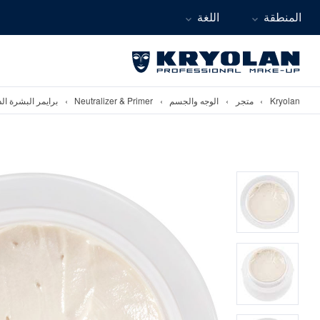
المنطقة
اللغة
Kryolan
›
متجر
›
الوجه والجسم
›
Neutralizer & Primer
›
برايمر البشرة الدهنية att Plus 30 ml