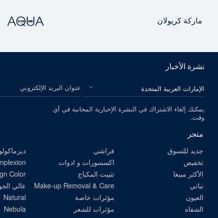
ماركة كريولان
نشرة الأخبار
الرجاء اختيار بلدك
عنوان البريد الإلكتروني
يمكنك إلغاء الاشتراك في النشرة الإخبارية المجانية في أي
وقت.
متجر
جديد للتسوق
فراشي
ديرماكولو
تخفيض
اكسسورات و ادوات
omplexion
الأكثر مبيعا
تثبيت المكياج
gn Color
نباتي
Make-up Removal & Care
عالي الجو
العيون
مؤثرات خاصة
Natural
الشفاه
مؤثرات للشعر
Nebula