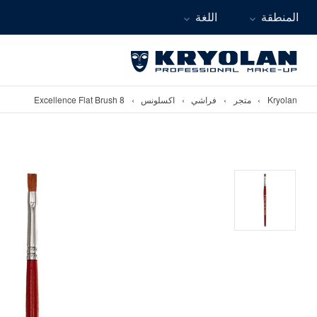
المنطقة
اللغة
Kryolan
›
متجر
›
فراشي
›
اكسلونس
›
Excellence Flat Brush 8