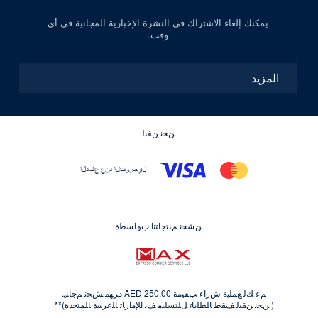
يمكنك إلغاء الاشتراك في النشرة الإخبارية المجانية في أي
وقت.
المزيد
ﻦﺤﻧ ﻦﻘﺒﻟ
ﻦﺸﺤﻧ ﻢﻨﺘﺟﺎﺘﻧﺍ ﺏﻭﺎﺴﻃﺓ
ﻢﻋ ﻚﻟ ﻊﻤﻠﻳﺓ ﺵﺭﺍﺀ ﺐﻘﻴﻣﺓ AED 250.00 ﺩﺮﻬﻣ ﺶﺤﻧ ﻢﺟﺎﻨﻳ.
( ﻦﺤﻧ ﻦﻘﺒﻟ ﻒﻘﻃ ﺎﻠﻄﻠﺑﺎﺗ ﻞﻠﺘﺴﻠﻴﻣ ﻒﻳ ﺍﻺﻣﺍﺭﺎﺗ ﺎﻠﻋﺮﺒﻳﺓ ﺎﻠﻤﺘﺣﺩﺓ)**