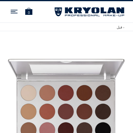
ation
0
‹ قبل