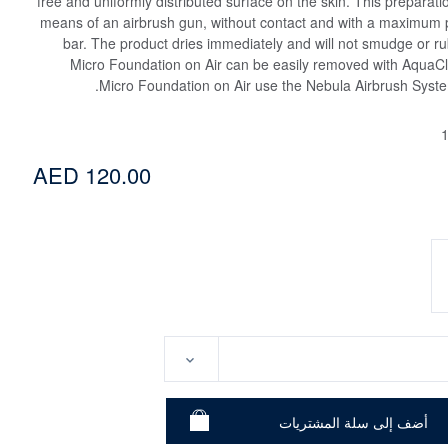
free and uniformly distributed surface on the skin. This preparat
means of an airbrush gun, without contact and with a maximum p
bar. The product dries immediately and will not smudge or ru
Micro Foundation on Air can be easily removed with AquaC
Micro Foundation on Air use the Nebula Airbrush Syst
AED 120.00