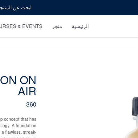
بحث
الرئيسية
متجر
URSES & EVENTS
ION ON
AIR
360
p concept that has
nology. A foundation
a flawless, streak-