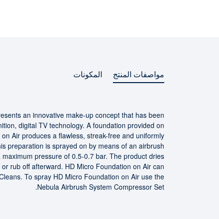
مواصفات المنتج
المكونات
resents an innovative make-up concept that has been
مواصفات المنتج
nition, digital TV technology. A foundation provided on
on Air produces a flawless, streak-free and uniformly
This preparation is sprayed on by means of an airbrush
a maximum pressure of 0.5-0.7 bar. The product dries
 or rub off afterward. HD Micro Foundation on Air can
Cleans. To spray HD Micro Foundation on Air use the
Nebula Airbrush System Compressor Set.
المكونات