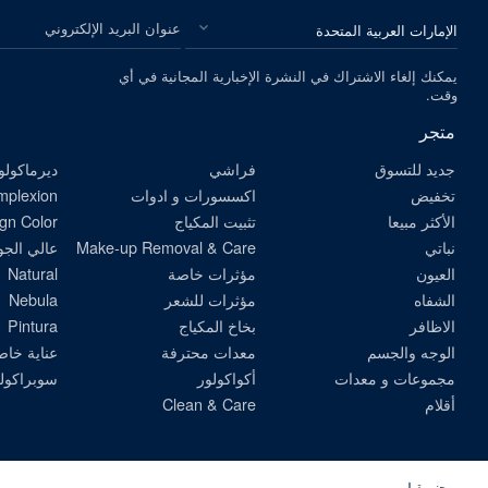
الرجاء اختيار بلدك
عنوان البريد الإلكتروني
يمكنك إلغاء الاشتراك في النشرة الإخبارية المجانية في أي
وقت.
متجر
جديد للتسوق
فراشي
ديرماكولو
تخفيض
اكسسورات و ادوات
omplexion
الأكثر مبيعا
تثبيت المكياج
gn Color
نباتي
Make-up Removal & Care
عالي الجو
العيون
مؤثرات خاصة
Natural
الشفاه
مؤثرات للشعر
Nebula
الاظافر
بخاخ المكياج
Pintura
الوجه والجسم
معدات محترفة
عناية خاص
مجموعات و معدات
أكواكولور
سوبراكول
أقلام
Clean & Care
ﻦﺤﻧ ﻦﻘﺒﻟ