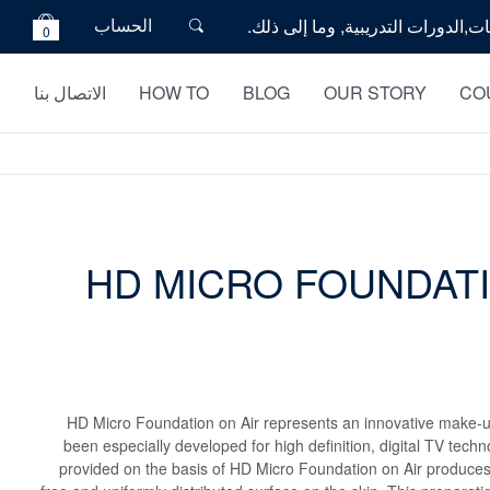
الحساب
0
CO
OUR STORY
BLOG
HOW TO
الاتصال بنا
HD MICRO FOUNDAT
HD Micro Foundation on Air represents an innovative make-u
been especially developed for high definition, digital TV tech
provided on the basis of HD Micro Foundation on Air produces 