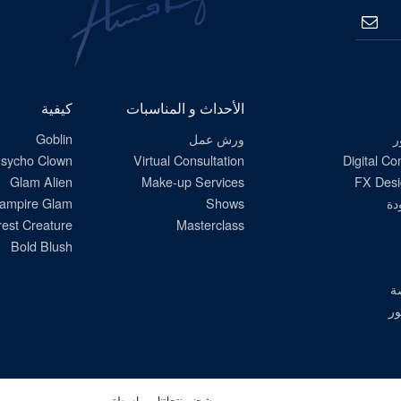
الاشتراك
الأحداث و المناسبات
كيفية
ر
ورش عمل
Goblin
sycho Clown
Virtual Consultation
Digital C
Glam Alien
Make-up Services
FX Desi
دة
Shows
ampire Glam
est Creature
Masterclass
Bold Blush
ة
ور
ﻦﺸﺤﻧ ﻢﻨﺘﺟﺎﺘﻧﺍ ﺏﻭﺎﺴﻃﺓ