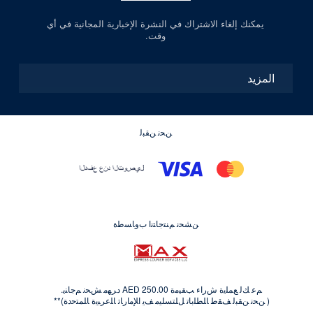
يمكنك إلغاء الاشتراك في النشرة الإخبارية المجانية في أي
وقت.
المزيد
ﻦﺤﻧ ﻦﻘﺒﻟ
ﻦﺸﺤﻧ ﻢﻨﺘﺟﺎﺘﻧﺍ ﺏﻭﺎﺴﻃﺓ
ﻢﻋ ﻚﻟ ﻊﻤﻠﻳﺓ ﺵﺭﺍﺀ ﺐﻘﻴﻣﺓ AED 250.00 ﺩﺮﻬﻣ ﺶﺤﻧ ﻢﺟﺎﻨﻳ.
( ﻦﺤﻧ ﻦﻘﺒﻟ ﻒﻘﻃ ﺎﻠﻄﻠﺑﺎﺗ ﻞﻠﺘﺴﻠﻴﻣ ﻒﻳ ﺍﻺﻣﺍﺭﺎﺗ ﺎﻠﻋﺮﺒﻳﺓ ﺎﻠﻤﺘﺣﺩﺓ)**