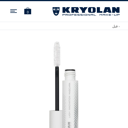
ation
0
‹ قبل