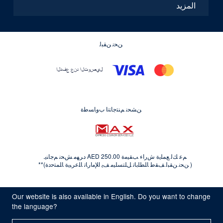
المزيد
ﻦﺤﻧ ﻦﻘﺒﻟ
ﻦﺸﺤﻧ ﻢﻨﺘﺟﺎﺘﻧﺍ ﺏﻭﺎﺴﻃﺓ
ﻢﻋ ﻚﻟ ﻊﻤﻠﻳﺓ ﺵﺭﺍﺀ ﺐﻘﻴﻣﺓ AED 250.00 ﺩﺮﻬﻣ ﺶﺤﻧ ﻢﺟﺎﻨﻳ.
( ﻦﺤﻧ ﻦﻘﺒﻟ ﻒﻘﻃ ﺎﻠﻄﻠﺑﺎﺗ ﻞﻠﺘﺴﻠﻴﻣ ﻒﻳ ﺍﻺﻣﺍﺭﺎﺗ ﺎﻠﻋﺮﺒﻳﺓ ﺎﻠﻤﺘﺣﺩﺓ)**
© Kryolan 2026
Our website is also available in English. Do you want to change
خدمة التوصيل
الشروط والأحكام
سياسة الخصوصية
the language?
قواعد إستخدام الكود
Whistleblowing
أشعار قانونية