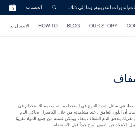
الحساب
0
CO
OUR STORY
BLOG
HOW TO
الاتصال بنا
شفاف
صطناعي سائل شديد التنوع في استخدامه. إنه مصمم للاستخدام في
 حيث أن اللون الغامق ، عند مشاهدته من خلال الكاميرا ، يحاكي الدم
قريبًا. يتدفق الدم الشفاف ببطء ويمكن غسله من جميع المواد تقريبًا
. الابتعاد عن العيون. يُرج جيداً قبل الاستخدام.