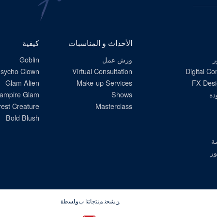
الاشتراك
الأحداث و المناسبات
كيفية
ر
ورش عمل
Goblin
sycho Clown
Virtual Consultation
Digital C
Glam Alien
Make-up Services
FX Desi
دة
Shows
ampire Glam
est Creature
Masterclass
Bold Blush
ة
ور
ﻦﺸﺤﻧ ﻢﻨﺘﺟﺎﺘﻧﺍ ﺏﻭﺎﺴﻃﺓ