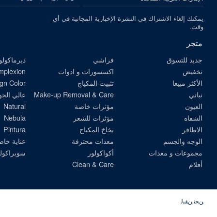
يمكنك إلغاء الاشتراك في النشرة الإخبارية المجانية في أي
وقت.
متجر
جديد للتسوق
فراشي
ديرماكولو
تخفيض
اكسسورات و ادوات
omplexion
الأكثر مبيعا
تثبيت المكياج
gn Color
نباتي
Make-up Removal & Care
عالي الجو
العيون
مؤثرات خاصة
Natural
الشفاه
مؤثرات للشعر
Nebula
الاظافر
بخاخ المكياج
Pintura
الوجه والجسم
معدات محترفة
عناية خاص
مجموعات و معدات
أكواكولور
سوبراكول
أقلام
Clean & Care
ﻦﺤﻧ ﻦﻘﺒﻟ