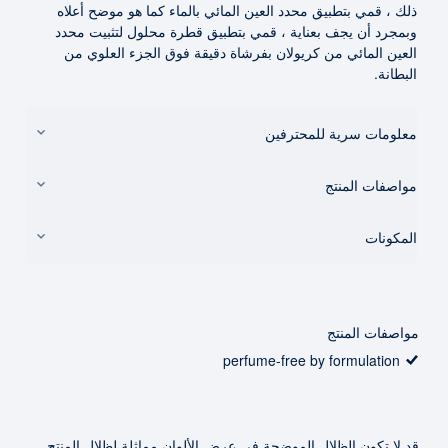
ذلك ، قمي بتطبيق محدد العين المائي بالماء كما هو موضح أعلاه
وبمجرد أن يجف بعناية ، قمي بتطبيق قطرة محلول لتثبيت محدد
العين المائي من كريولان بفرشاة دقيقة فوق الجزء العلوي من
البطانة.
معلومات سرية للمحترفين
مواصفات المنتج
المكونات
مواصفات المنتج
perfume-free by formulation
قد لا تكون الظلال الموضحة في عرض الألوان مماثلة لظلال المنتج