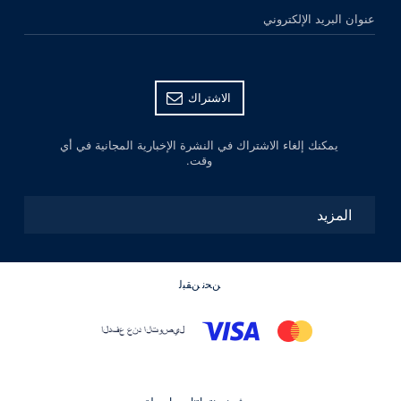
عنوان البريد الإلكتروني
الاشتراك
يمكنك إلغاء الاشتراك في النشرة الإخبارية المجانية في أي
وقت.
المزيد
ﻦﺤﻧ ﻦﻘﺒﻟ
ﻦﺸﺤﻧ ﻢﻨﺘﺟﺎﺘﻧﺍ ﺏﻭﺎﺴﻃﺓ