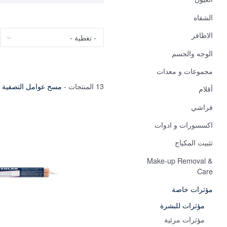
الشفاه
تغطية
الاظافر
الوجه والجسم
مجموعات و معدات
13 المنتجات
-
مسح عوامل التصفية
أقلام
فراشي
اكسسورات و ادوات
تثبيت المكياج
Make-up Removal &
Care
مؤثرات خاصة
مؤثرات للبشرة
مؤثرات مرئية