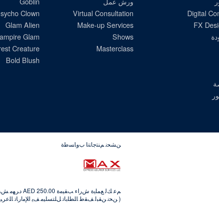
ر
ورش عمل
Goblin
sycho Clown
Virtual Consultation
Digital C
Glam Alien
Make-up Services
FX Desi
دة
Shows
ampire Glam
est Creature
Masterclass
Bold Blush
ة
ور
ﻦﺸﺤﻧ ﻢﻨﺘﺟﺎﺘﻧﺍ ﺏﻭﺎﺴﻃﺓ
ﻢﻋ ﻚﻟ ﻊﻤﻠﻳﺓ ﺵﺭﺍﺀ ﺐﻘﻴﻣﺓ AED 250.00 ﺩﺮﻬﻣ ﺶﺤﻧ ﻢﺟﺎﻨﻳ.
( ﻦﺤﻧ ﻦﻘﺒﻟ ﻒﻘﻃ ﺎﻠﻄﻠﺑﺎﺗ ﻞﻠﺘﺴﻠﻴﻣ ﻒﻳ ﺍﻺﻣﺍﺭﺎﺗ ﺎﻠﻋﺮﺒﻳﺓ