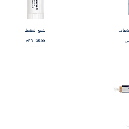
لشفاف
شمع التنقيط
AED 135.00
ف