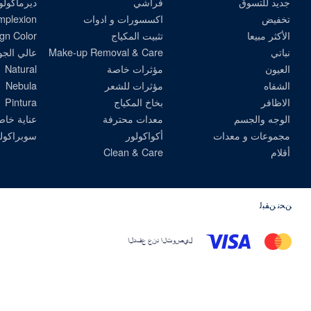
جديد للتسوق
فراشي
ديرماكولو
تخفيض
اكسسورات و ادوات
omplexion
الأكثر مبيعا
تثبيت المكياج
gn Color
نباتي
Make-up Removal & Care
عالي الجو
العيون
مؤثرات خاصة
Natural
الشفاه
مؤثرات للشعر
Nebula
الاظافر
بخاخ المكياج
Pintura
الوجه والجسم
معدات محترفة
عناية خاص
مجموعات و معدات
أكواكولور
سوبراكول
أقلام
Clean & Care
ﻦﺤﻧ ﻦﻘﺒﻟ